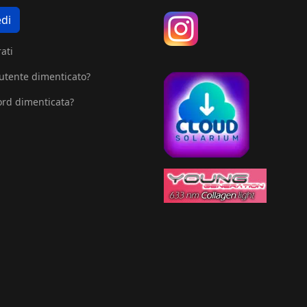
di
ati
tente dimenticato?
rd dimenticata?