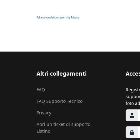
FaLang translation system by Faboba
Altri collegamenti
Acce
FAQ
Regist
support
FAQ Supporto Tecnico
foto ad
Privacy
Apri un ticket di supporto
Listino