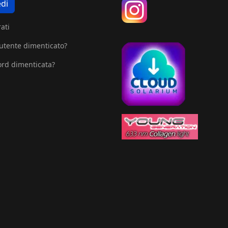
di
ati
tente dimenticato?
rd dimenticata?