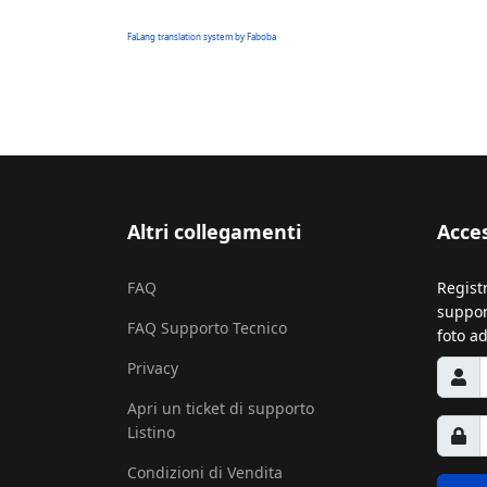
FaLang translation system by Faboba
Altri collegamenti
Acce
FAQ
Regist
support
FAQ Supporto Tecnico
foto ad
Privacy
Apri un ticket di supporto
Listino
Condizioni di Vendita