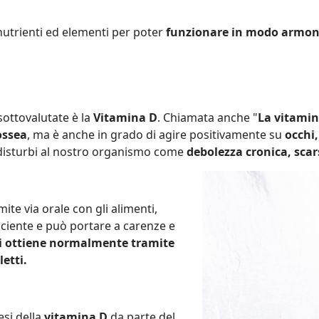
utrienti ed elementi per poter
funzionare in modo armoni
sottovalutate è la
Vitamina D
. Chiamata anche "
La vitamin
ossea
, ma è anche in grado di agire positivamente su
occhi,
disturbi al nostro organismo come
debolezza cronica, scar
ite via orale con gli alimenti,
ciente e può portare a carenze e
si ottiene normalmente tramite
etti.
esi della
vitamina D
da parte del