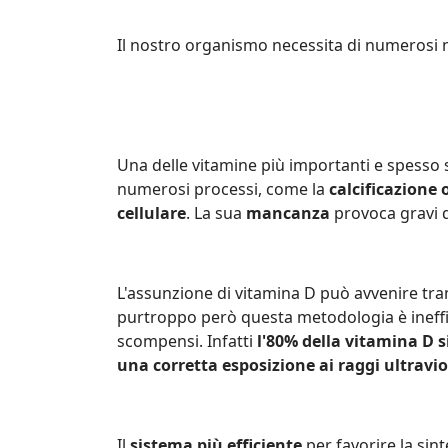
Il nostro organismo necessita di numerosi n
Una delle vitamine più importanti e spesso 
numerosi processi, come la
calcificazione 
cellulare
. La sua
mancanza
provoca gravi 
L'assunzione di vitamina D può avvenire tram
purtroppo però questa metodologia è ineffi
scompensi. Infatti
l'80% della vitamina D 
una corretta esposizione ai raggi ultraviol
Il
sistema più efficiente
per favorire la sint