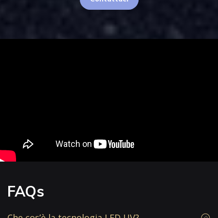
FAQs
Che cos’è la tecnologia LED UV?