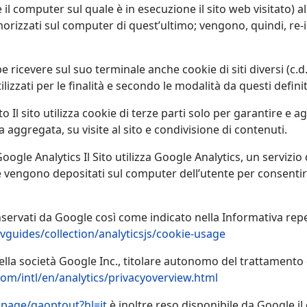
 il computer sul quale è in esecuzione il sito web visitato) a
rizzati sul computer di quest’ultimo; vengono, quindi, re-in
 ricevere sul suo terminale anche cookie di siti diversi (c.d.
lizzati per le finalità e secondo le modalità da questi definit
to Il sito utilizza cookie di terze parti solo per garantire e 
aggregata, su visite al sito e condivisione di contenuti.
Google Analytics Il Sito utilizza Google Analytics, un servizio
e vengono depositati sul computer dell’utente per consentire
servati da Google così come indicato nella Informativa reper
vguides/collection/analyticsjs/cookie-usage
ella società Google Inc., titolare autonomo del trattamento de
om/intl/en/analytics/privacyoverview.html
lpage/gaoptout?hl=it
è inoltre reso disponibile da Google i