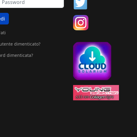
di
ati
tente dimenticato?
rd dimenticata?