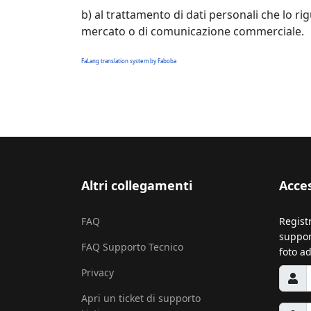
b) al trattamento di dati personali che lo rig
mercato o di comunicazione commerciale.
FaLang translation system by Faboba
Altri collegamenti
Acce
FAQ
Regist
support
FAQ Supporto Tecnico
foto ad
Privacy
Apri un ticket di supporto