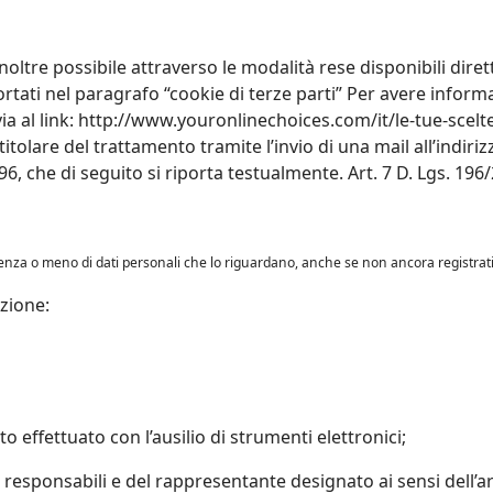
inoltre possibile attraverso le modalità rese disponibili dire
rtati nel paragrafo “cookie di terze parti” Per avere informa
via al link: http://www.youronlinechoices.com/it/le-tue-scelte 
itolare del trattamento tramite l’invio di una mail all’indiri
 196, che di seguito si riporta testualmente. Art. 7 D. Lgs. 196
stenza o meno di dati personali che lo riguardano, anche se non ancora registrati,
azione:
to effettuato con l’ausilio di strumenti elettronici;
dei responsabili e del rappresentante designato ai sensi dell’a